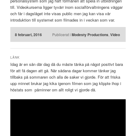
personalsystem som jag haft förmånen att spela in utbildningen
till. Videokurserna ligger tyvärr inom socialförvaltningens väggar
och får i dagsläget inte visas public men jag kan visa vår
introduktion till systemet som filmades in i veckan som var.
8 februari, 2016
Publicerat i
Modesty Productions
,
Video
LÄNK
Idag är en sån där dag då du måste tänka på något positivt bara
för att få dagen att gå. När sådana dagar kommer tänker jag
tillbaks på sommaren och alla de saker vi gjorde. För att friska
upp minnet brukar jag kika igenom filmen som jag klippte ihop i
höstats som påminner om allt roligt vi gjorde då.