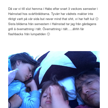
Då var vi till slut hemma i Habo efter snart 3 veckors semester i
Halmstad hos svärföräldrarna. Tyvärr har vädrets makter inte
riktigt varit på vår sida but never mind that shit, vi har haft kul 🙂
Sista bilderna från semestern i Halmstad tar jag från gårdagens
grill å övernattning i tält. Övernattning i tält…..åhhh får
flashbacks från lumpatiden 🙂