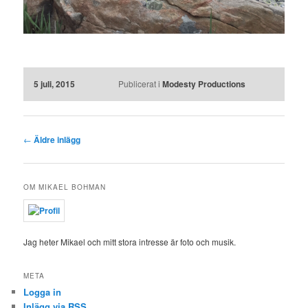
5 juli, 2015
Publicerat i
Modesty Productions
Inläggsnavigering
←
Äldre inlägg
OM MIKAEL BOHMAN
Jag heter Mikael och mitt stora intresse är foto och musik.
META
Logga in
Inlägg via
RSS