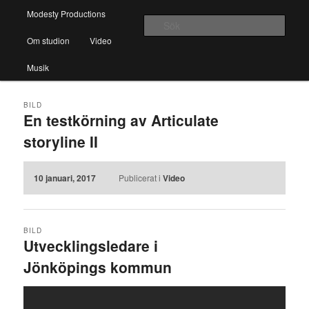
Huvudmeny
En blogg om foto och musik
Modesty Productions
Hoppa till huvudinnehåll
Hoppa till sekundärt innehåll
Sök
Om studion
Video
Modesty Productions
Musik
BILD
En testkörning av Articulate
storyline II
10 januari, 2017
Publicerat i
Video
BILD
Utvecklingsledare i
Jönköpings kommun