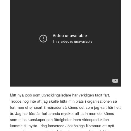
Mitt nya jobb som utvecklingsledare har verkligen tagit fart.
Trodde nog inte att jag skulle hitta min plats i organisationen så
fort men efter snart 3 månader så känns det som jag vart här i ett
år. Jag har förstås fortfarande mycket att ta in men det känns
som mina kunskaper och färdigheter inom videoproduktion
kommit till nytta. Idag lanserade Jönköpings Kommun ett nytt